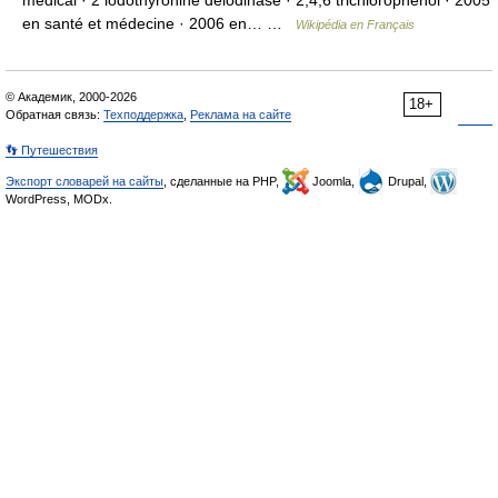
médical · 2 iodothyronine déiodinase · 2,4,6 trichlorophénol · 2005
en santé et médecine · 2006 en… …
Wikipédia en Français
© Академик, 2000-2026
18+
Обратная связь:
Техподдержка
,
Реклама на сайте
👣 Путешествия
Экспорт словарей на сайты
, сделанные на PHP,
Joomla,
Drupal,
WordPress, MODx.