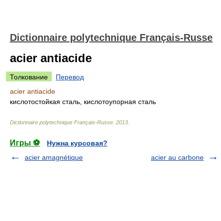
Dictionnaire polytechnique Français-Russe
acier antiacide
Толкование
Перевод
acier antiacide
кислотостойкая сталь, кислотоупорная сталь
Dictionnaire polytechnique Français-Russe
.
2013
.
Игры ⚽
Нужна курсовая?
acier amagnétique
acier au carbone