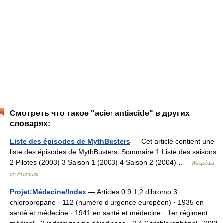
Смотреть что такое "acier antiacide" в других
словарях:
Liste des épisodes de MythBusters
— Cet article contient une
liste des épisodes de MythBusters. Sommaire 1 Liste des saisons
2 Pilotes (2003) 3 Saison 1 (2003) 4 Saison 2 (2004) …
Wikipédia
en Français
Projet:Médecine/Index
— Articles 0 9 1,2 dibromo 3
chloropropane · 112 (numéro d urgence européen) · 1935 en
santé et médecine · 1941 en santé et médecine · 1er régiment